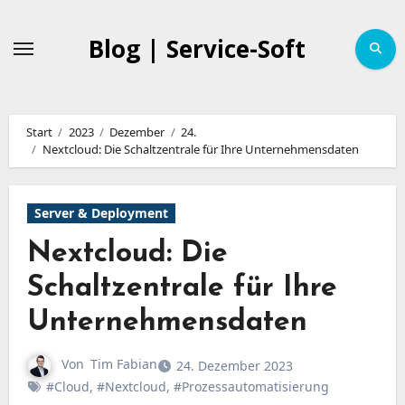
Zum
Inhalt
Blog | Service-Soft
springen
Start
2023
Dezember
24.
Nextcloud: Die Schaltzentrale für Ihre Unternehmensdaten
Server & Deployment
Nextcloud: Die
Schaltzentrale für Ihre
Unternehmensdaten
Von
Tim Fabian
24. Dezember 2023
#Cloud
,
#Nextcloud
,
#Prozessautomatisierung